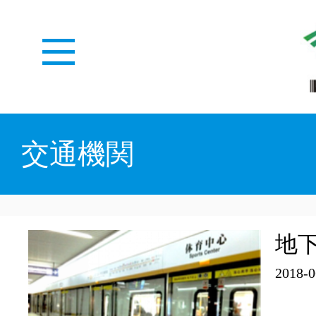
ホーム
交通機関
WEDZとは
地
2018-0
メディアセンター
概況