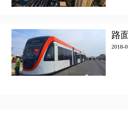
DEUTSCH
監督・管理機構
医療サービス
路
観光
2018-0
宿泊