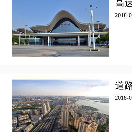
高
2018-0
暮らし
手続き
中文
政策
交通機関
ENGLISH
プロジェクト
ビザ
道
2018-0
FRANÇAIS
人材政策
教育