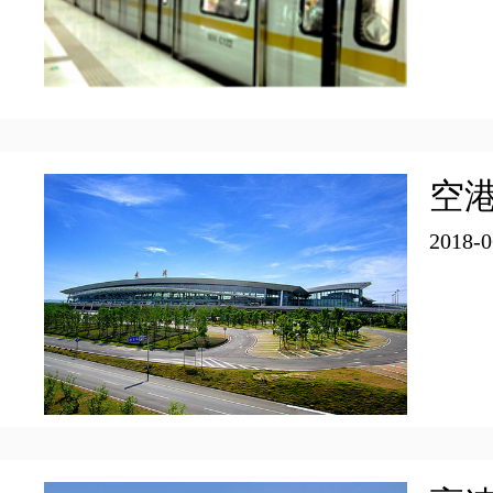
産業
組織
ニュース
空
企業
ギャラリー
特集
2018-0
工業団地
映像
図表
会社
お問い合わせ
投資ガイド
ストーリー