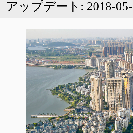
アップデート: 2018-05-
産業
組織
ニュース
企業
ギャラリー
特集
工業団地
映像
図表
会社
お問い合わせ
投資ガイド
ストーリー