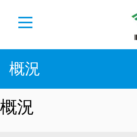
ホーム
概況
WEDZとは
概況
メディアセンター
概況