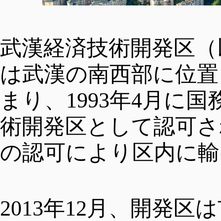
暮らし
手続き
武漢経済技術開発区（
は武漢の南西部に位置し
中文
政策
交通機関
まり、1993年4月に
術開発区として認可され
ENGLISH
プロジェクト
ビザ
の認可により区内に輸
FRANÇAIS
人材政策
教育
2013年12月、開発