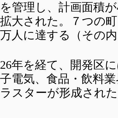
を管理し、計画面積が4
DEUTSCH
監督・管理機構
医療サービス
拡大された。７つの町を
万人に達する（その内
観光
26年を経て、開発区
宿泊
子電気、食品・飲料業
ラスターが形成された