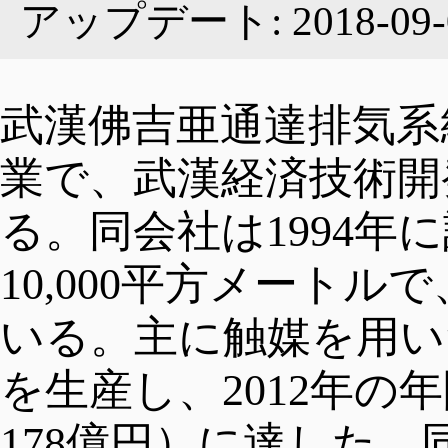
アップデート: 2018-09-
産業
組織
ニュース
武漢佛吉亜通達排気系
業で、武漢経済技術開
企業
ギャラリー
特集
る。同会社は1994年
10,000平方メートル
工業団地
映像
図表
会社
いる。主に触媒を用い
を生産し、2012年の
お問い合わせ
投資ガイド
ストーリー
178億円）に達した