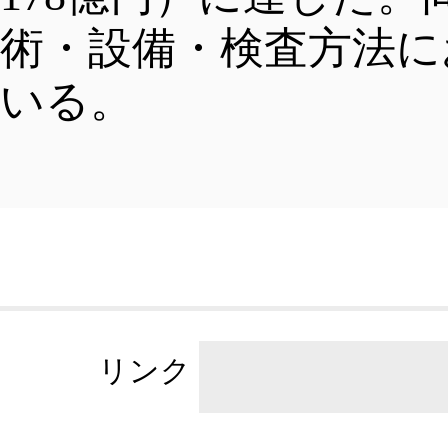
術・設備・検査方法に
暮らし
手続き
いる。
中文
政策
交通機関
ENGLISH
プロジェクト
ビザ
リンク
FRANÇAIS
人材政策
教育