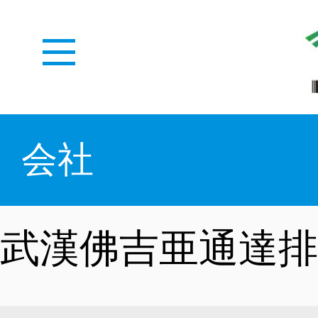
ホーム
会社
WEDZとは
武漢佛吉亜通達排
メディアセンター
概況